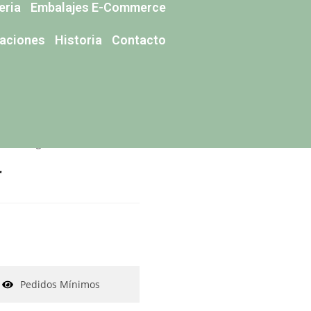
eria
Embalajes E-Commerce
caciones
Historia
Contacto
lsas de Algodón Reciclado
>
Bolsa Modelo Henar
r
Pedidos Mínimos