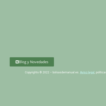
Blog y Novedades
Copyrights © 2022 – bolsasdemanual.es.
Aviso legal
, polític