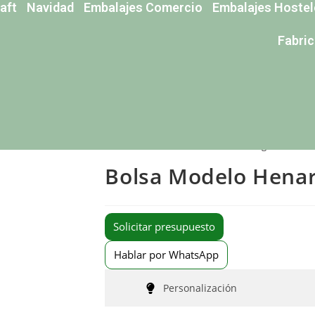
aft
Navidad
Embalajes Comercio
Embalajes Hostel
Fabri
Inicio
>
Bolsas de Tela
>
Bolsas de Algodón
>
Bo
Bolsa Modelo Hena
Solicitar presupuesto
Hablar por WhatsApp
Personalización