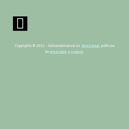
Copyrights © 2022 – bolsasdemanual.es.
Aviso legal
, políticas
de
privacidad
, y
cookies
.