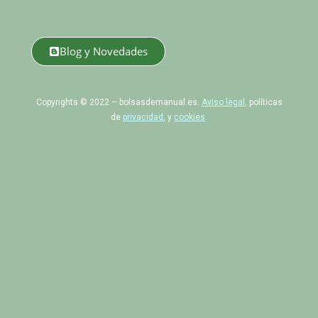
Blog y Novedades
Copyrights © 2022 – bolsasdemanual.es.
Aviso legal
, políticas
de
privacidad
, y
cookies
.