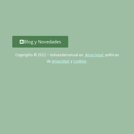
Blog y Novedades
Copyrights © 2022 – bolsasdemanual.es.
Aviso legal
, políticas
de
privacidad
, y
cookies
.