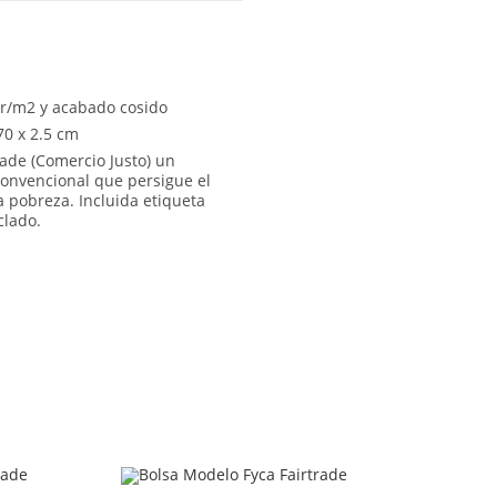
gr/m2 y acabado cosido
70 x 2.5 cm
trade (Comercio Justo) un
 convencional que persigue el
la pobreza. Incluida etiqueta
clado.