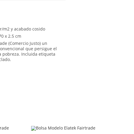
gr/m2 y acabado cosido
70 x 2.5 cm
trade (Comercio Justo) un
 convencional que persigue el
la pobreza. Incluida etiqueta
clado.