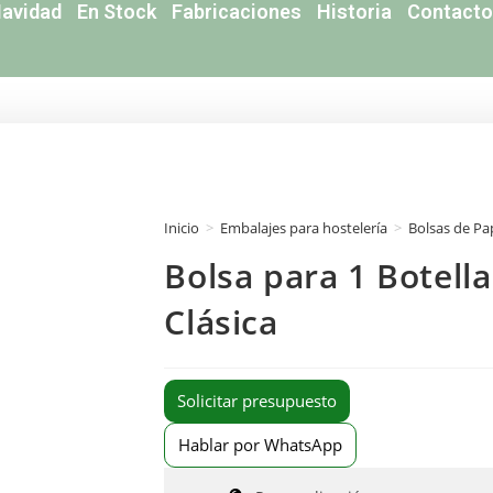
avidad
En Stock
Fabricaciones
Historia
Contacto
Inicio
>
Embalajes para hostelería
>
Bolsas de Pa
Bolsa para 1 Botell
Clásica
Solicitar presupuesto
Hablar por WhatsApp