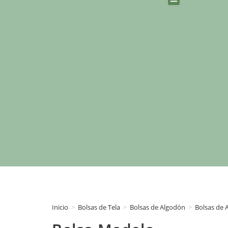
Embalajes Comercio
Embalajes Hosteleria
Embalajes E-Commerce
Impresión Digital
Blog y Novedades
Inicio
>
Bolsas de Tela
>
Bolsas de Algodón
>
Bolsas de 