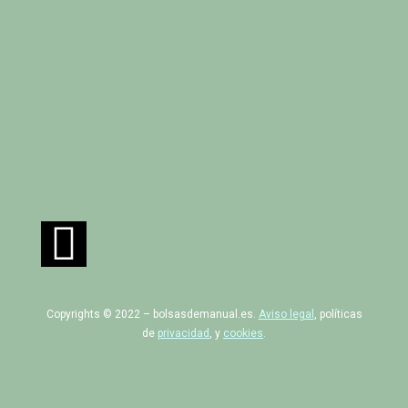
Copyrights © 2022 – bolsasdemanual.es.
Aviso legal
, políticas
de
privacidad
, y
cookies
.